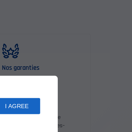
Nos garanties
Réactivité
Professionnalisme
Expérience
I AGREE
Suivi et conseils
Garantie décennale
Garantie dommages-