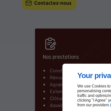
Contactez-nous
Nos prestations
Construction de maison
Your priva
Rénovation de maison
Agrandissement de maison
We use Cookies to
Extension de bâtiment
personalising conte
traffic and optimizi
Clôture/Moellonnage
clicking "I Agree" 
Assainissement
from our providers