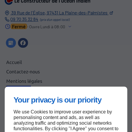
39 Rue de l'Église,
97431
La Plaine-des-Palmistes
09 70 35 32 84
Fermé
⋅ Ouvre Lundi à 08:00
Accueil
Contactez-nous
Mentions légales
Plan du site
Your privacy is our priority
We use Cookies to improve user experience by
Haut de page
personalising content and ads, as well as
analyzing traffic and optimizing social networks
functionalities. By clicking "I Agree" you consent to