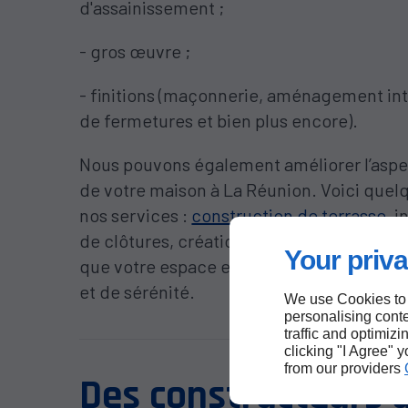
d'assainissement ;
- gros œuvre ;
- finitions (maçonnerie, aménagement int
de fermetures et bien plus encore).
Nous pouvons également améliorer l’aspe
de votre maison à La Réunion. Voici que
nos services :
construction de terrasse
, i
de clôtures, création d’allées. Nous feron
Your priva
que votre espace extérieur soit un sanctu
et de sérénité.
We use Cookies to
personalising conte
traffic and optimizi
clicking "I Agree" 
from our providers
Des constructeurs 