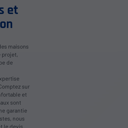
s et
ion
 des maisons
 projet,
ipe de
xpertise
 Comptez sur
fortable et
vaux sont
ne garantie
stes, nous
t le devis