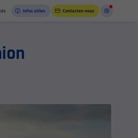
tés
Infos utiles
Contactez-nous
nion