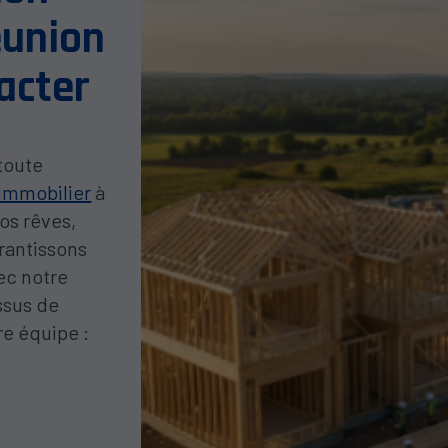
éunion
tacter
 toute
 immobilier
à
os rêves,
rantissons
vec notre
ssus de
re équipe :