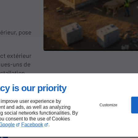
érieur, pose
ct extérieur
lques-uns de
nstallation
s en sorte
cy is our priority
aire de paix
 improve user experience by
Customize
nt and ads, as well as analyzing
ng social networks functionalities. By
you consent to the use of Cookies
Google
Facebook
.
de