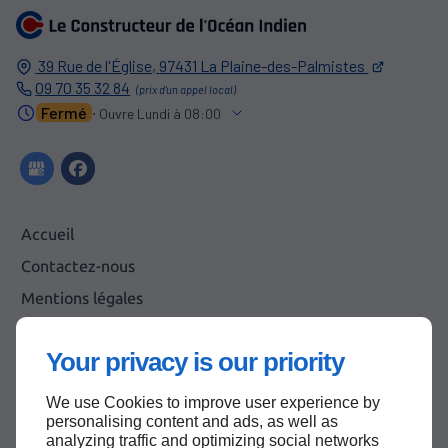
39 Rue de l'Église,
97431
La Plaine-des-Palmistes
09 70 35 32 84
Fermé
⋅ Ouvre Lundi à 08:00
Accueil
Contactez-nous
Mentions légales
Plan du site
Your privacy is our priority
We use Cookies to improve user experience by
Haut de page
personalising content and ads, as well as
analyzing traffic and optimizing social networks